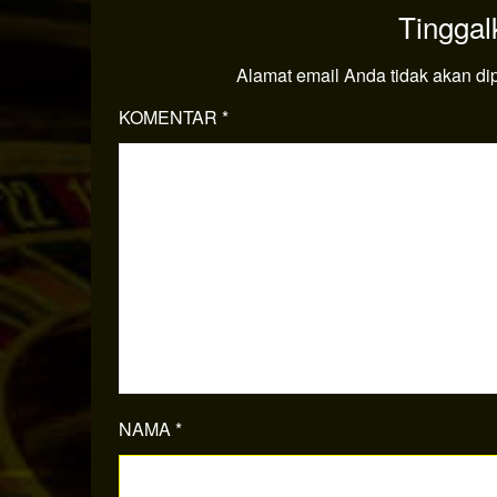
Tinggal
Alamat email Anda tidak akan dip
KOMENTAR
*
NAMA
*