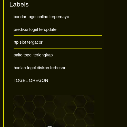
Labels
bandar togel online terpercaya
prediksi togel terupdate
rtp slot tergacor
paito togel terlengkap
hadiah togel diskon terbesar
TOGEL OREGON