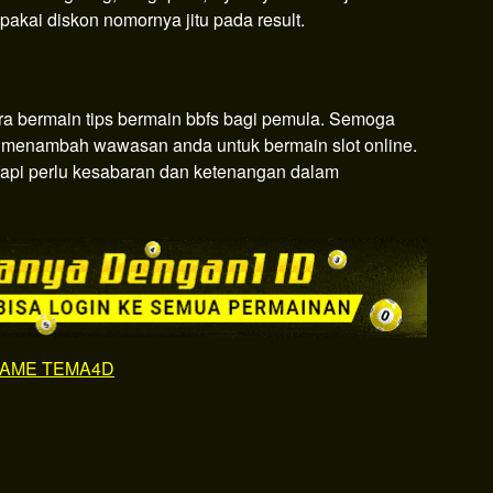
kai diskon nomornya jitu pada result.
ra bermain tips bermain bbfs bagi pemula. Semoga
at menambah wawasan anda untuk bermain slot online.
tapi perlu kesabaran dan ketenangan dalam
GAME TEMA4D