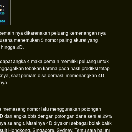
pemain nya dikarenakan peluang kemenangan nya
erusaha menemukan 5 nomor paling akurat yang
 hingga 2D.
dapat angka 4 maka pemain memiliki peluang untuk
gagalkan tebakan karena pada hasil prediksi tetap
iknya, saat pemain bisa berhasil memenangkan 4D,
nya.
jika memasang nomor lalu menggunakan potongan
D dari angka bbfs dengan potongan dana senilai 29%
nya selangit. Misalnya 4D diyakini sebagai bolak balik
esult Hongkong, Singapore, Sydney. Tentu saja hal ini