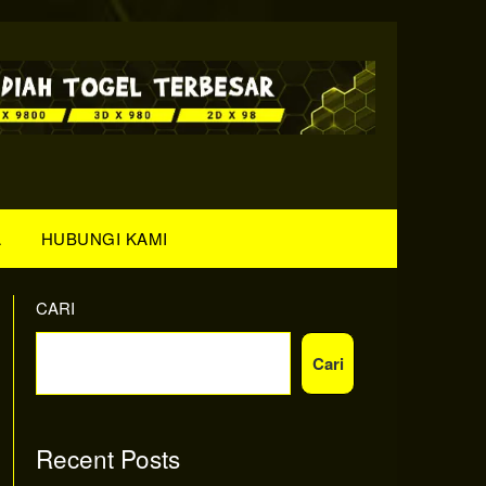
A
HUBUNGI KAMI
CARI
Cari
Recent Posts