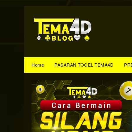
Skip
to
content
Home
PASARAN TOGEL TEMA4D
PR