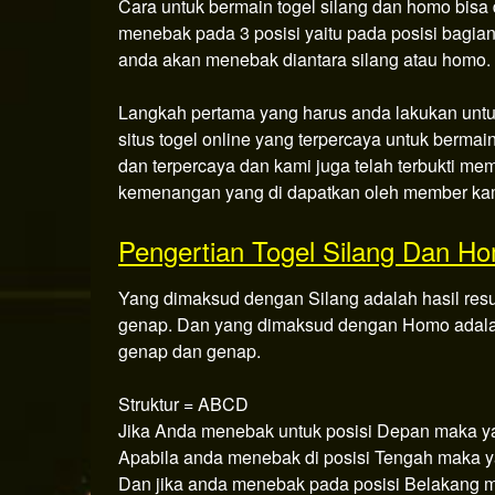
Cara untuk bermain togel silang dan homo bisa
menebak pada 3 posisi yaitu pada posisi bagi
anda akan menebak diantara silang atau homo.
Langkah pertama yang harus anda lakukan untu
situs togel online yang terpercaya untuk bermai
dan terpercaya dan kami juga telah terbukti 
kemenangan yang di dapatkan oleh member ka
Pengertian Togel Silang Dan H
Yang dimaksud dengan Silang adalah hasil resul
genap. Dan yang dimaksud dengan Homo adalah h
genap dan genap.
Struktur = ABCD
Jika Anda menebak untuk posisi Depan maka y
Apabila anda menebak di posisi Tengah maka 
Dan jika anda menebak pada posisi Belakang 