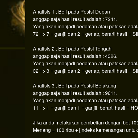
Analisis 1 : Beli pada Posisi Depan
anggap saja hasil result adalah : 7241.
Yang akan menjadi pedoman atau patokan adalah
72 => 7 = ganjil dan 2 = genap, berarti hasil = 
Analisis 2 : Beli pada Posisi Tengah
anggap saja hasil result adalah : 4326.
Yang akan menjadi pedoman atau patokan adalah
32 => 3 = ganjil dan 2 = genap, berarti hasil = 
Analisis 3 : Beli pada Posisi Belakang
anggap saja hasil result adalah : 9611.
Yang akan menjadi pedoman atau patokan adalah
11 => 1 = ganjil dan 1 = ganjil, berarti hasil = 
Jika anda melakukan pembelian dengan bet 10
Menang = 100 ribu + [Indeks kemenangan untu