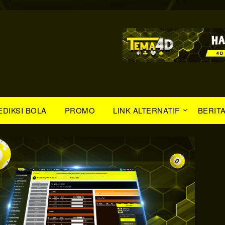
EDIKSI BOLA
PROMO
LINK ALTERNATIF
BERIT