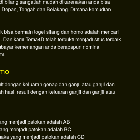
 di bilang sangatlah mudah dikarenakan anda bisa
an Depan, Tengah dan Belakang. Dimana kemudian
k bisa bermain togel silang dan homo adalah mencari
n. Dan kami Tema4D telah terbukti menjadi situs terbaik
membayar kemenangan anda berapapun nominal
mi.
omo
t dengan keluaran genap dan ganjil atau ganjil dan
asil result dengan keluaran ganjil dan ganjil atau
ang menjadi patokan adalah AB
yang menjadi patokan adalah BC
maka yang menjadi patokan adalah CD