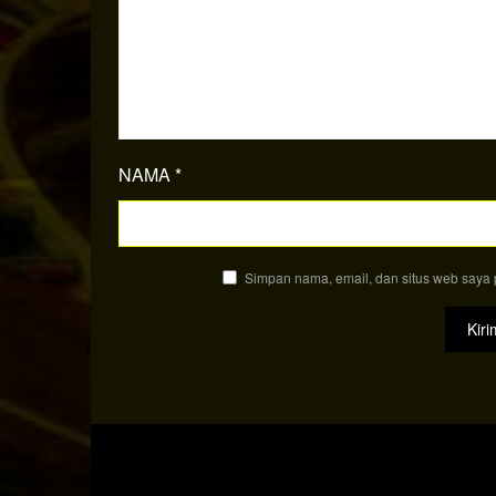
NAMA
*
Simpan nama, email, dan situs web saya 