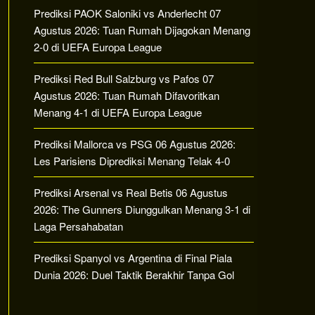
Prediksi PAOK Saloniki vs Anderlecht 07
Agustus 2026: Tuan Rumah Dijagokan Menang
2-0 di UEFA Europa League
Prediksi Red Bull Salzburg vs Pafos 07
Agustus 2026: Tuan Rumah Difavoritkan
Menang 4-1 di UEFA Europa League
Prediksi Mallorca vs PSG 06 Agustus 2026:
Les Parisiens Diprediksi Menang Telak 4-0
Prediksi Arsenal vs Real Betis 06 Agustus
2026: The Gunners Diunggulkan Menang 3-1 di
Laga Persahabatan
Prediksi Spanyol vs Argentina di Final Piala
Dunia 2026: Duel Taktik Berakhir Tanpa Gol