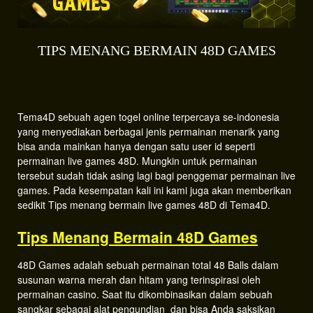
TIPS MENANG BERMAIN 48D GAMES
Tema4D sebuah agen togel online terpercaya se-indonesia
yang menyediakan berbagai jenis permainan menarik yang
bisa anda mainkan hanya dengan satu user id seperti
permainan live games 48D. Mungkin untuk permainan
tersebut sudah tidak asing lagi bagi penggemar permainan live
games. Pada kesempatan kali ini kami juga akan memberikan
sedikit Tips menang bermain live games 48D di Tema4D.
Tips Menang Bermain 48D Games
48D Games adalah sebuah permainan total 48 Balls dalam
susunan warna merah dan hitam yang terinspirasi oleh
permainan casino. Saat itu dikombinasikan dalam sebuah
sangkar sebagai alat pengundian dan bisa Anda saksikan