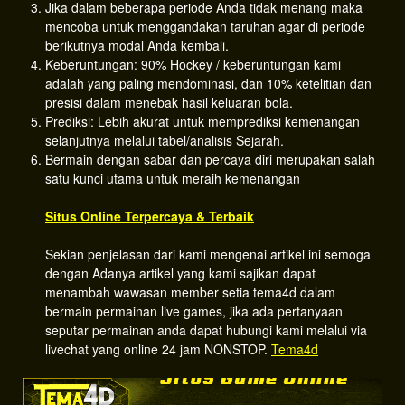
Jika dalam beberapa periode Anda tidak menang maka
mencoba untuk menggandakan taruhan agar di periode
berikutnya modal Anda kembali.
Keberuntungan: 90% Hockey / keberuntungan kami
adalah yang paling mendominasi, dan 10% ketelitian dan
presisi dalam menebak hasil keluaran bola.
Prediksi: Lebih akurat untuk memprediksi kemenangan
selanjutnya melalui tabel/analisis Sejarah.
Bermain dengan sabar dan percaya diri merupakan salah
satu kunci utama untuk meraih kemenangan
Situs Online Terpercaya & Terbaik
Sekian penjelasan dari kami mengenai artikel ini semoga
dengan Adanya artikel yang kami sajikan dapat
menambah wawasan member setia tema4d dalam
bermain permainan live games, jika ada pertanyaan
seputar permainan anda dapat hubungi kami melalui via
livechat yang online 24 jam NONSTOP.
Tema4d