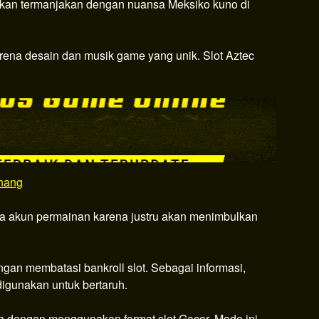
akan termanjakan dengan nuansa Meksiko kuno di
rena desain dan musik game yang unik. Slot Aztec
nang
a akun permainan karena justru akan menimbulkan
an membatasi bankroll slot. Sebagai informasi,
digunakan untuk bertaruh.
h dengan menggunakan format slot Gacor. Mode ini