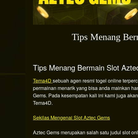
Tips Menang Ber
Tips Menang Bermain Slot Azt
Tema4D
sebuah agen resmi togel online terpe
permainan menarik yang bisa anda mainkan hany
Gems. Pada kesempatan kali ini kami juga akan
Tema4D.
Sekilas Mengenai Slot Aztec Gems
Aztec Gems merupakan salah satu judul slot onli