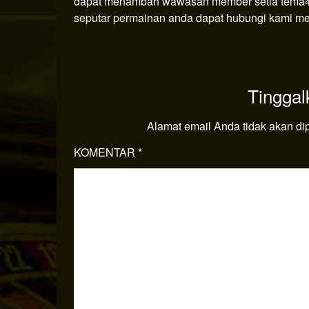
dapat menambah wawasan member setia tema4d 
seputar permainan anda dapat hubungi kami mel
Tinggal
Alamat email Anda tidak akan dip
KOMENTAR
*