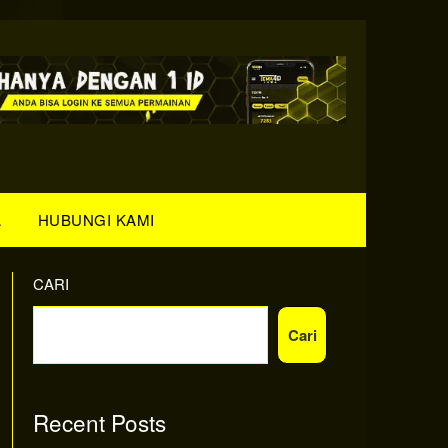
A
HUBUNGI KAMI
CARI
Cari
Recent Posts