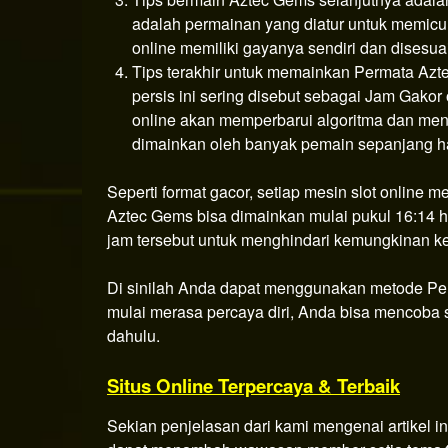
adalah permainan yang diatur untuk memicu b
online memiliki gayanya sendiri dan disesu
Tips terakhir untuk memainkan Permata Azt
persis ini sering disebut sebagai Jam Gakor 
online akan memperbarui algoritma dan m
dimainkan oleh banyak pemain sepanjang ha
Seperti format gacor, setiap mesin slot online 
Aztec Gems bisa dimainkan mulai pukul 16:14 hi
jam tersebut untuk menghindari kemungkinan ke
Di sinilah Anda dapat menggunakan metode Perm
mulai merasa percaya diri, Anda bisa mencoba 
dahulu.
Situs Online Terpercaya & Terbaik
Sekian penjelasan dari kami mengenai artikel i