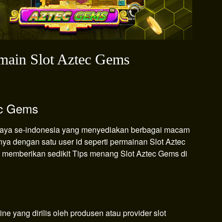
main Slot Aztec Gems
ec Gems
rcaya se-indonesia yang menyediakan berbagai macam
a dengan satu user id seperti permainan Slot Aztec
 memberikan sedikit Tips menang Slot Aztec Gems di
ne yang dirilis oleh produsen atau provider slot