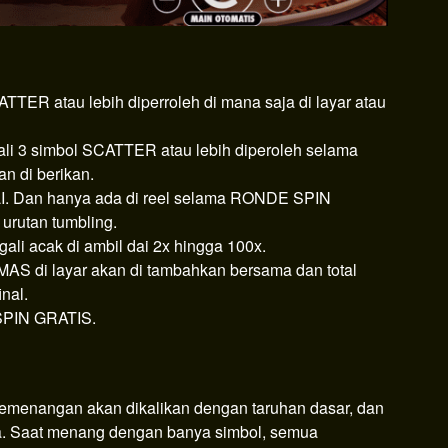
CATTER atau lebih diperroleh di mana saja di layar atau
kali 3 simbol SCATTER atau lebih diperoleh selama
n di berikan.
 Dan hanya ada di reel selama RONDE SPIN
 urutan tumbling.
gali acak di ambil dai 2x hingga 100x.
 EMAS di layar akan di tambahkan bersama dan total
nal.
SPIN GRATIS.
kemenangan akan dikalikan dengan taruhan dasar, dan
ya. Saat menang dengan banya simbol, semua