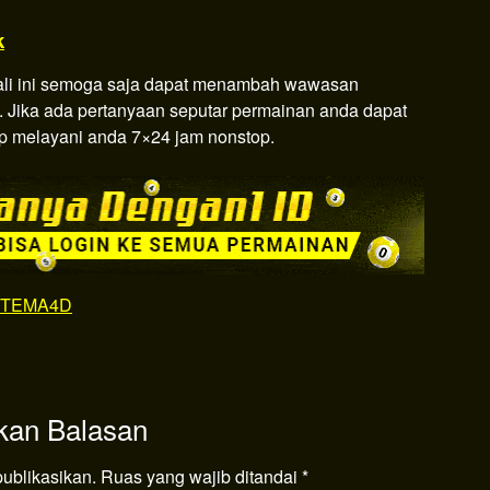
k
 kali ini semoga saja dapat menambah wawasan
. Jika ada pertanyaan seputar permainan anda dapat
ap melayani anda 7×24 jam nonstop.
 TEMA4D
kan Balasan
ublikasikan.
Ruas yang wajib ditandai
*