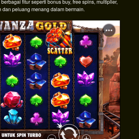
erbagai fitur seperti bonus buy, free spins, multiplier,
an dan peluang menang dalam bermain.