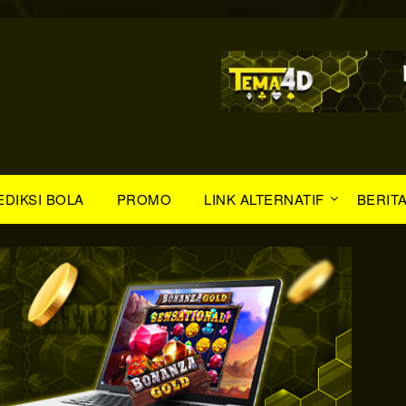
EDIKSI BOLA
PROMO
LINK ALTERNATIF
BERIT