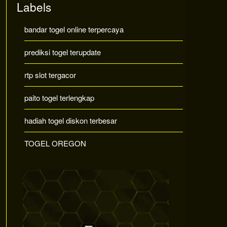
Labels
bandar togel online terpercaya
prediksi togel terupdate
rtp slot tergacor
paito togel terlengkap
hadiah togel diskon terbesar
TOGEL OREGON