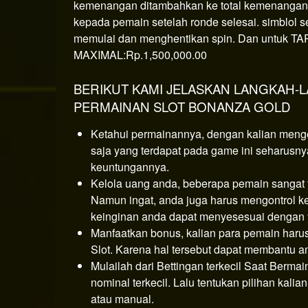
kemenangan ditambahkan ke total kemenangan. 
kepada pemain setelah ronde selesai. simblol s
memulai dan menghentikan spin. Dan untuk 
MAXIMAL:Rp.1,500,000.00
BERIKUT KAMI JELASKAN LANGKAH
PERMAINAN SLOT BONANZA GOLD
Ketahui permainannya, dengan kalian menget
saja yang terdapat pada game ini seharusny
keuntungannya.
Kelola uang anda, beberapa pemain sangat t
Namun ingat, anda juga harus mengontrol k
keinginan anda dapat menyesesuai dengan
Manfaatkan bonus, kalian para pemain har
Slot. Karena hal tersebut dapat membantu
Mulailah dari Bettingan terkecil Saat Bermai
nominal terkecil. Lalu tentukan pilihan kali
atau manual.