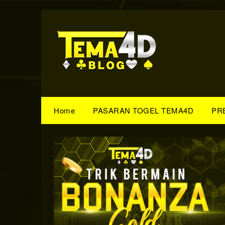
Skip
to
content
Home
PASARAN TOGEL TEMA4D
PR