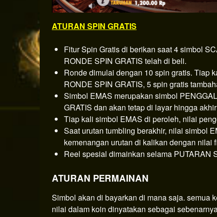
ATURAN SPIN GRATIS
Fitur Spin Gratis di berikan saat 4 simbol S
RONDE SPIN GRATIS telah di beli.
Ronde dimulai dengan 10 spin gratis. Tiap 
RONDE SPIN GRATIS, 5 spin gratis tambaha
Simbol EMAS merupakan simbol PENGGALI.
GRATIS dan akan tetap di layar hingga akhir
Tiap kali simbol EMAS di peroleh, nilai peng
Saat urutan tumbling berakhir, nilai simbol
kemenangan urutan di kalikan dengan nilai fi
Reel spesial dimainkan selama PUTARAN 
ATURAN PERMAINAN
Simbol akan di bayarkan di mana saja. semua 
nilai dalam koin dinyatakan sebagai sebenarn