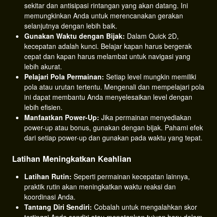
sekitar dan antisipasi rintangan yang akan datang. Ini
memungkinkan Anda untuk merencanakan gerakan
selanjutnya dengan lebih baik.
Gunakan Waktu dengan Bijak:
Dalam Quick 2D,
kecepatan adalah kunci. Belajar kapan harus bergerak
cepat dan kapan harus melambat untuk navigasi yang
lebih akurat.
Pelajari Pola Permainan:
Setiap level mungkin memiliki
pola atau urutan tertentu. Mengenali dan mempelajari pola
ini dapat membantu Anda menyelesaikan level dengan
lebih efisien.
Manfaatkan Power-Up:
Jika permainan menyediakan
power-up atau bonus, gunakan dengan bijak. Pahami efek
dari setiap power-up dan gunakan pada waktu yang tepat.
Latihan Meningkatkan Keahlian
Latihan Rutin:
Seperti permainan kecepatan lainnya,
praktik rutin akan meningkatkan waktu reaksi dan
koordinasi Anda.
Tantang Diri Sendiri:
Cobalah untuk mengalahkan skor
tertinggi Anda sendiri atau menetapkan tujuan baru dalam