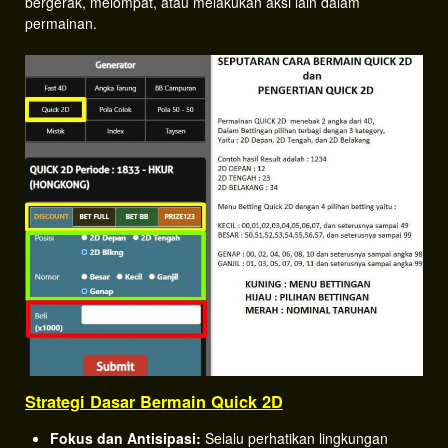
bergerak, melompat, atau melakukan aksi lain dalam
permainan.
Strategi Dasar Bermain Quick 2D
Fokus dan Antisipasi:
Selalu perhatikan lingkungan