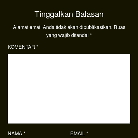
Tinggalkan Balasan
Alamat email Anda tidak akan dipublikasikan.
Ruas
yang wajib ditandai
*
KOMENTAR
*
NAMA
*
EMAIL
*