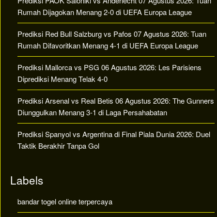
Prediksi PAOK Saloniki vs Anderlecht 07 Agustus 2026: Tuan
Rumah Dijagokan Menang 2-0 di UEFA Europa League
Prediksi Red Bull Salzburg vs Pafos 07 Agustus 2026: Tuan
Rumah Difavoritkan Menang 4-1 di UEFA Europa League
Prediksi Mallorca vs PSG 06 Agustus 2026: Les Parisiens
Diprediksi Menang Telak 4-0
Prediksi Arsenal vs Real Betis 06 Agustus 2026: The Gunners
Diunggulkan Menang 3-1 di Laga Persahabatan
Prediksi Spanyol vs Argentina di Final Piala Dunia 2026: Duel
Taktik Berakhir Tanpa Gol
Labels
bandar togel online terpercaya