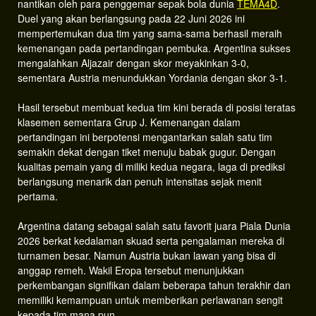
nantikan oleh para penggemar sepak bola dunia
TEMA4D
.
Duel yang akan berlangsung pada 22 Juni 2026 ini
mempertemukan dua tim yang sama-sama berhasil meraih
kemenangan pada pertandingan pembuka. Argentina sukses
mengalahkan Aljazair dengan skor meyakinkan 3-0,
sementara Austria menundukkan Yordania dengan skor 3-1.
Hasil tersebut membuat kedua tim kini berada di posisi teratas
klasemen sementara Grup J. Kemenangan dalam
pertandingan ini berpotensi mengantarkan salah satu tim
semakin dekat dengan tiket menuju babak gugur. Dengan
kualitas pemain yang di miliki kedua negara, laga di prediksi
berlangsung menarik dan penuh intensitas sejak menit
pertama.
Argentina datang sebagai salah satu favorit juara Piala Dunia
2026 berkat kedalaman skuad serta pengalaman mereka di
turnamen besar. Namun Austria bukan lawan yang bisa di
anggap remeh. Wakil Eropa tersebut menunjukkan
perkembangan signifikan dalam beberapa tahun terakhir dan
memiliki kemampuan untuk memberikan perlawanan sengit
kepada tim mana pun.