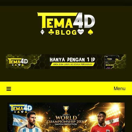
Skip
to
content
Menu