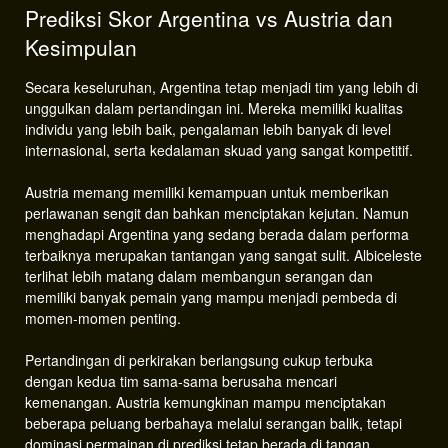
Prediksi Skor Argentina vs Austria dan
Kesimpulan
Secara keseluruhan, Argentina tetap menjadi tim yang lebih di
unggulkan dalam pertandingan ini. Mereka memiliki kualitas
individu yang lebih baik, pengalaman lebih banyak di level
internasional, serta kedalaman skuad yang sangat kompetitif.
Austria memang memiliki kemampuan untuk memberikan
perlawanan sengit dan bahkan menciptakan kejutan. Namun
menghadapi Argentina yang sedang berada dalam performa
terbaiknya merupakan tantangan yang sangat sulit. Albiceleste
terlihat lebih matang dalam membangun serangan dan
memiliki banyak pemain yang mampu menjadi pembeda di
momen-momen penting.
Pertandingan di perkirakan berlangsung cukup terbuka
dengan kedua tim sama-sama berusaha mencari
kemenangan. Austria kemungkinan mampu menciptakan
beberapa peluang berbahaya melalui serangan balik, tetapi
dominasi permainan di prediksi tetap berada di tangan