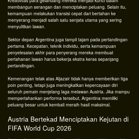
Kreativitas para gelandang mereka menjadi kunci dalam
membangun serangan dan menciptakan peluang. Selain itu,
kemampuan melakukan transisi cepat dari bertahan ke
menyerang menjadi salah satu senjata utama yang sering
menyulitkan lawan.
Sektor depan Argentina juga tampil tajam pada pertandingan
pertama. Kecepatan, teknik individu, serta kemampuan
penyelesaian akhir para penyerang mereka membuat
pertahanan lawan harus bekerja ekstra keras sepanjang
pertandingan.
Kemenangan telak atas Aljazair tidak hanya memberikan tiga
poin penting, tetapi juga meningkatkan kepercayaan diri
seluruh pemain menjelang laga melawan Austria. Jika mampu
mempertahankan performa tersebut, Argentina memiliki
peluang besar untuk kembali meraih hasil maksimal.
Austria Bertekad Menciptakan Kejutan di
FIFA World Cup 2026