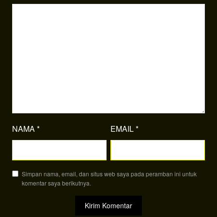
NAMA
*
EMAIL
*
Simpan nama, email, dan situs web saya pada peramban ini untuk
komentar saya berikutnya.