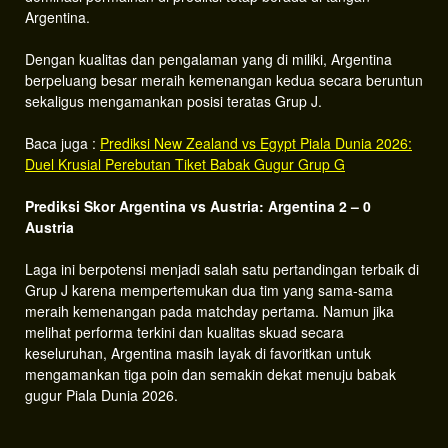
Argentina.
Dengan kualitas dan pengalaman yang di miliki, Argentina
berpeluang besar meraih kemenangan kedua secara beruntun
sekaligus mengamankan posisi teratas Grup J.
Baca juga :
Prediksi New Zealand vs Egypt Piala Dunia 2026:
Duel Krusial Perebutan Tiket Babak Gugur Grup G
Prediksi Skor Argentina vs Austria: Argentina 2 – 0
Austria
Laga ini berpotensi menjadi salah satu pertandingan terbaik di
Grup J karena mempertemukan dua tim yang sama-sama
meraih kemenangan pada matchday pertama. Namun jika
melihat performa terkini dan kualitas skuad secara
keseluruhan, Argentina masih layak di favoritkan untuk
mengamankan tiga poin dan semakin dekat menuju babak
gugur Piala Dunia 2026.