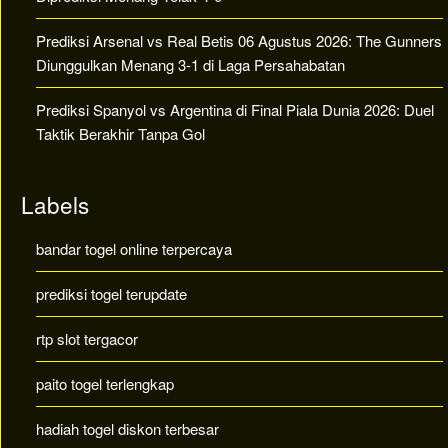
Prediksi Arsenal vs Real Betis 06 Agustus 2026: The Gunners
Diunggulkan Menang 3-1 di Laga Persahabatan
Prediksi Spanyol vs Argentina di Final Piala Dunia 2026: Duel
Taktik Berakhir Tanpa Gol
Labels
bandar togel online terpercaya
prediksi togel terupdate
rtp slot tergacor
paito togel terlengkap
hadiah togel diskon terbesar