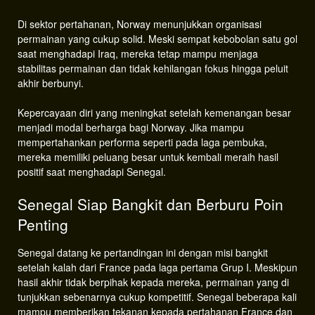
Di sektor pertahanan, Norway menunjukkan organisasi
permainan yang cukup solid. Meski sempat kebobolan satu gol
saat menghadapi Iraq, mereka tetap mampu menjaga
stabilitas permainan dan tidak kehilangan fokus hingga peluit
akhir berbunyi.
Kepercayaan diri yang meningkat setelah kemenangan besar
menjadi modal berharga bagi Norway. Jika mampu
mempertahankan performa seperti pada laga pembuka,
mereka memiliki peluang besar untuk kembali meraih hasil
positif saat menghadapi Senegal.
Senegal Siap Bangkit dan Berburu Poin
Penting
Senegal datang ke pertandingan ini dengan misi bangkit
setelah kalah dari France pada laga pertama Grup I. Meskipun
hasil akhir tidak berpihak kepada mereka, permainan yang di
tunjukkan sebenarnya cukup kompetitif. Senegal beberapa kali
mampu memberikan tekanan kepada pertahanan France dan