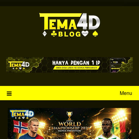
Skip
to
content
Menu