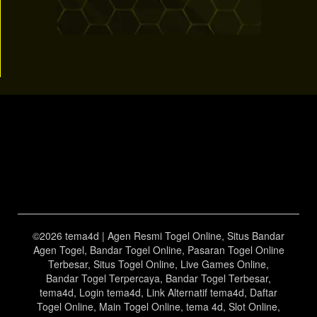
©2026 tema4d | Agen Resmi Togel Online, Situs Bandar
Agen Togel, Bandar Togel Online, Pasaran Togel Online
Terbesar, Situs Togel Online, Live Games Online,
Bandar Togel Terpercaya, Bandar Togel Terbesar,
tema4d, Login tema4d, Link Alternatif tema4d, Daftar
Togel Online, Main Togel Online, tema 4d, Slot Online,