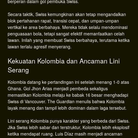
berperan dalam gol pembuka Swiss.
Secara taktik, Swiss kemungkinan akan tetap mengandalkan
blok pertahanan rapat, transisi cepat, dan umpan-umpan
vertikal ke area berbahaya. Mereka tidak selalu mendominasi
penguasaan bola, tetapi sangat efektif memanfaatkan celah
lawan. Inilah yang membuat Swiss berbahaya, terutama ketika
lawan terlalu agresif menyerang.
Kekuatan Kolombia dan Ancaman Lini
Serang
Kolombia datang ke pertandingan ini setelah menang 1-0 atas
Ghana. Gol Jhon Arias menjadi pembeda sekaligus
memastikan Kolombia melaju ke babak 16 besar menghadapi
Swiss di Vancouver. The Guardian menulis bahwa Kolombia
layak menang dan tampil lebih dominan dalam laga tersebut.
Lini serang Kolombia punya karakter yang berbeda dari Swiss.
Jika Swiss lebih sabar dan terstruktur, Kolombia lebih eksplosif
ketika mendapat ruang. Luis Díaz masih menjadi ancaman