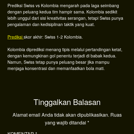
Prediksi Swiss vs Kolombia mengarah pada laga seimbang
dengan peluang kedua tim hampir sama. Kolombia sedikit
lebih unggul dari sisi kreativitas serangan, tetapi Swiss punya
pengalaman dan kedisiplinan taktik yang kuat.
Prediksi
skor akhir: Swiss 1-2 Kolombia.
Kolombia diprediksi menang tipis melalui pertandingan ketat,
dengan kemungkinan gol penentu terjadi di babak kedua.
Namun, Swiss tetap punya peluang besar jika mampu
menjaga konsentrasi dan memanfaatkan bola mati.
Tinggalkan Balasan
Alamat email Anda tidak akan dipublikasikan.
Ruas
yang wajib ditandai
*
KOMENTAR
*