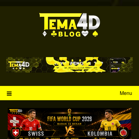
Skip
to
content
Menu