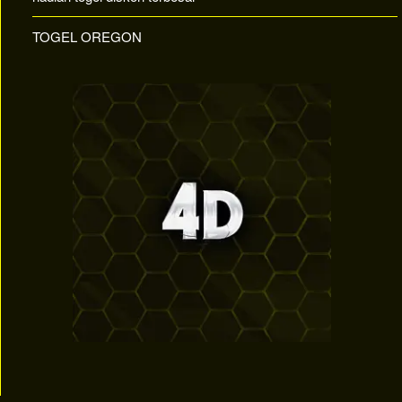
TOGEL OREGON