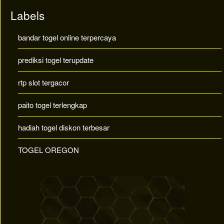
Labels
bandar togel online terpercaya
prediksi togel terupdate
rtp slot tergacor
paito togel terlengkap
hadiah togel diskon terbesar
TOGEL OREGON