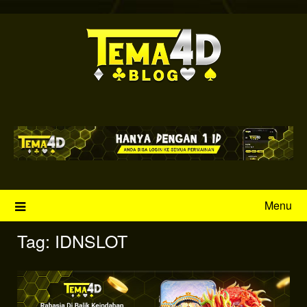
Skip
to
content
Menu
Tag:
IDNSLOT