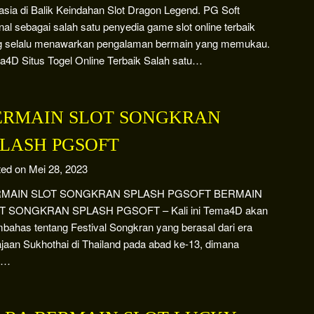
sia di Balik Keindahan Slot Dragon Legend. PG Soft
nal sebagai salah satu penyedia game slot online terbaik
g selalu menawarkan pengalaman bermain yang memukau.
4D Situs Togel Online Terbaik Salah satu…
ERMAIN SLOT SONGKRAN
PLASH PGSOFT
ed on Mei 28, 2023
MAIN SLOT SONGKRAN SPLASH PGSOFT BERMAIN
T SONGKRAN SPLASH PGSOFT – Kali ini Tema4D akan
ahas tentang Festival Songkran yang berasal dari era
jaan Sukhothai di Thailand pada abad ke-13, dimana
a…