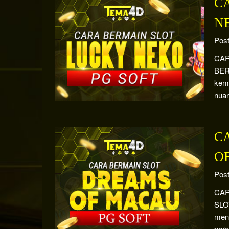
C
N
Post
CAR
BER
kemb
nuan
C
O
Post
CAR
SLO
meng
para