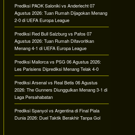
Prediksi PAOK Saloniki vs Anderlecht 07
Agustus 2026: Tuan Rumah Dijagokan Menang
2-0 di UEFA Europa League
Prediksi Red Bull Salzburg vs Pafos 07
Agustus 2026: Tuan Rumah Difavoritkan
Menang 4-1 di UEFA Europa League
Prediksi Mallorca vs PSG 06 Agustus 2026:
Les Parisiens Diprediksi Menang Telak 4-0
Prediksi Arsenal vs Real Betis 06 Agustus
2026: The Gunners Diunggulkan Menang 3-1 di
Laga Persahabatan
Prediksi Spanyol vs Argentina di Final Piala
Dunia 2026: Duel Taktik Berakhir Tanpa Gol