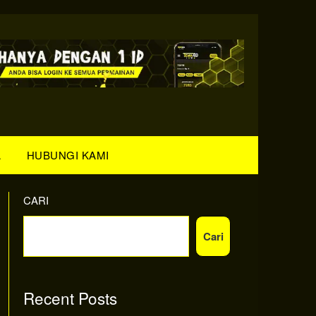
A
HUBUNGI KAMI
CARI
Cari
Recent Posts