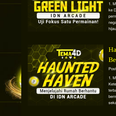
1. M
ke D
perm
nega
hija
Ha
Be
Post
1. M
Kete
terb
berm
sek